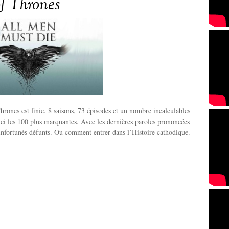
f Thrones
rones est finie. 8 saisons, 73 épisodes et un nombre incalculables
ci les 100 plus marquantes. Avec les dernières paroles prononcées
 infortunés défunts. Ou comment entrer dans l’Histoire cathodique.