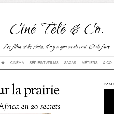
Ciné Télé & Co.
Les films et les séries, il n'y a que ça de vrai. Et de faux.
CINÉMA
SÉRIES/TVFILMS
SAGAS
MÉTIERS
& CO.
 la prairie
BAND
Africa en 20 secrets