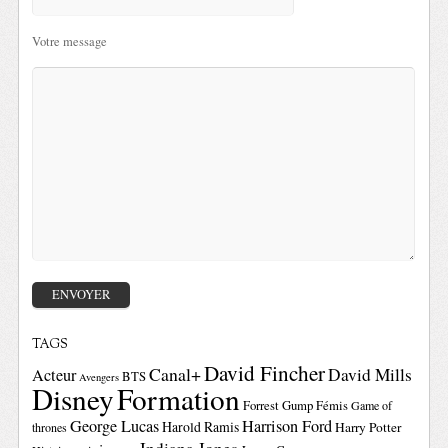
Votre message
TAGS
David Fincher
Canal+
David Mills
Acteur
BTS
Avengers
Disney
Formation
Forrest Gump
Fémis
Game of
George Lucas
Harrison Ford
Harold Ramis
Harry Potter
thrones