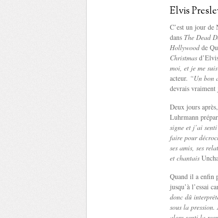
Elvis Presle
C’est un jour de
dans
The Dead D
Hollywood
de Que
Christmas
d’Elvis
moi, et je me suis
acteur.
“Un bon am
devrais vraiment 
Deux jours après,
Luhrmann prépara
signe et j’ai sent
faire pour décroch
ses amis, ses rel
et chantais
Uncha
Quand il a enfin 
jusqu’à l’essai c
donc dû interpréte
sous la pression.
alors senti la re