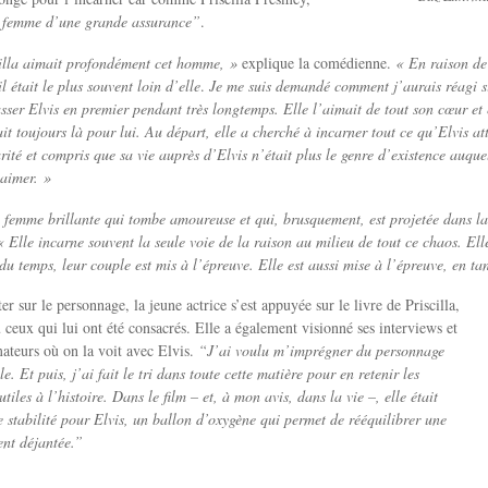
 femme d’une grande assurance”
.
illa aimait profondément cet homme, »
explique la comédienne.
« En raison de 
il était le plus souvent loin d’elle
.
Je me suis demandé comment j’aurais réagi si 
passer Elvis en premier pendant très longtemps. Elle l’aimait de tout son cœur et
ait toujours là pour lui. Au départ, elle a cherché à incarner tout ce qu’Elvis a
arité et compris que sa vie auprès d’Elvis n’était plus le genre d’existence auqu
’aimer. »
 femme brillante qui tombe amoureuse et qui, brusquement, est projetée dans la
 Elle incarne souvent la seule voie de la raison au milieu de tout ce chaos. Ell
du temps, leur couple est mis à l’épreuve. Elle est aussi mise à l’épreuve, en t
 sur le personnage, la jeune actrice s’est appuyée sur le livre de Priscilla,
lu ceux qui lui ont été consacrés. Elle a également visionné ses interviews et
amateurs où on la voit avec Elvis.
“J’ai voulu m’imprégner du personnage
e. Et puis, j’ai fait le tri dans toute cette matière pour en retenir les
utiles à l’histoire. Dans le film – et, à mon avis, dans la vie –, elle était
stabilité pour Elvis, un ballon d’oxygène qui permet de rééquilibrer une
ent déjantée.”