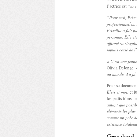
l’actrice est
“une
“Pour moi, Prisc
professionnelles, 
Priscilla a fait 
personne. Elle ét
affirmé sa singul
jamais cessé de l
« C’est une jeune
Olivia DeJonge.
«
au monde. Au fil 
Pour se documenter
Elvis et moi
, et 
les petits films 
autant que possibl
éléments les plus 
comme un pôle de 
existence totalem