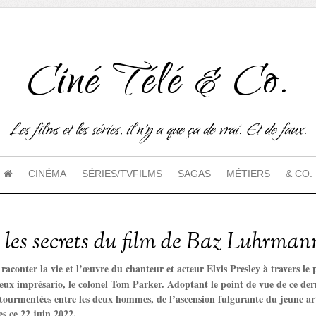
Ciné Télé & Co.
Les films et les séries, il n'y a que ça de vrai. Et de faux.
CINÉMA
SÉRIES/TVFILMS
SAGAS
MÉTIERS
& CO.
u les secrets du film de Baz Luhrman
 raconter la vie et l’œuvre du chanteur et acteur Elvis Presley à travers le
eux imprésario, le colonel Tom Parker. Adoptant le point de vue de ce derni
 tourmentées entre les deux hommes, de l’ascension fulgurante du jeune art
es ce 22 juin 2022.