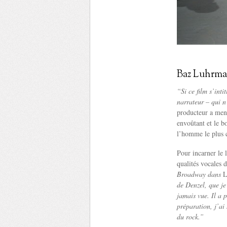
Baz Luhrman
“Si ce film s’inti
narrateur – qui n’
producteur a mené
envoûtant et le b
l’homme le plus cé
Pour incarner le 
qualités vocales d
Broadway dans
L
de Denzel, que je
jamais vue. Il a 
préparation, j’ai
du rock.”