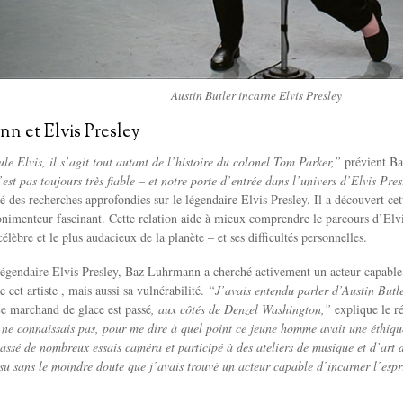
Austin Butler incarne Elvis Presley
n et Elvis Presley
tule Elvis, il s’agit tout autant de l’histoire du colonel Tom Parker,”
prévient B
est pas toujours très fiable – et notre porte d’entrée dans l’univers d’Elvis Pres
 des recherches approfondies sur le légendaire Elvis Presley. Il a découvert cette
onimenteur fascinant. Cette relation aide à mieux comprendre le parcours d’Elvi
lèbre et le plus audacieux de la planète – et ses difficultés personnelles.
légendaire Elvis Presley, Baz Luhrmann a cherché activement un acteur capable de
e cet artiste , mais aussi sa vulnérabilité.
“J’avais entendu parler d’Austin Butle
e marchand de glace est passé
, aux côtés de Denzel Washington,”
explique le ré
 ne connaissais pas, pour me dire à quel point ce jeune homme avait une éthique
passé de nombreux essais caméra et participé à des ateliers de musique et d’art d
 su sans le moindre doute que j’avais trouvé un acteur capable d’incarner l’espr