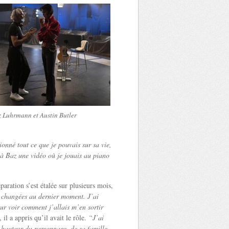
 Luhrmann et Austin Butler
ionné tout ce que je pouvais sur sa vie,
 à Baz une vidéo où je jouais au piano
ration s’est étalée sur plusieurs mois,
 changées au dernier moment. J’ai
our voir comment j’allais m’en sortir
il a appris qu’il avait le rôle.
“J’ai
a hauteur du personnage, de sa famille,