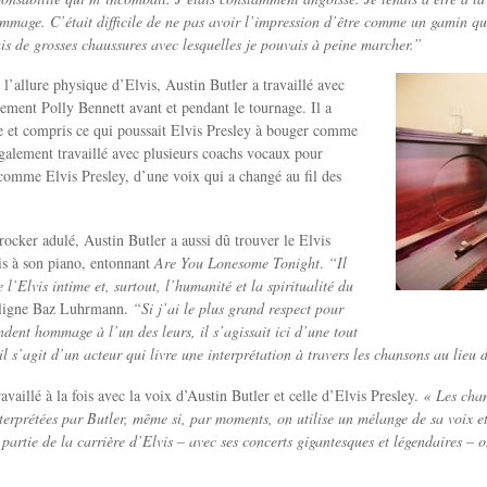
ommage. C’était difficile de ne pas avoir l’impression d’être comme un gamin qui
is de grosses chaussures avec lesquelles je pouvais à peine marcher.”
 l’allure physique d’Elvis, Austin Butler a travaillé avec
ment Polly Bennett avant et pendant le tournage. Il a
le et compris ce qui poussait Elvis Presley à bouger comme
a également travaillé avec plusieurs coachs vocaux pour
 comme Elvis Presley, d’une voix qui a changé au fil des
rocker adulé, Austin Butler a aussi dû trouver le Elvis
sis à son piano, entonnant
Are You Lonesome Tonight
.
“Il
le l’Elvis intime et, surtout, l’humanité et la spiritualité du
ligne Baz Luhrmann.
“Si j’ai le plus grand respect pour
endent hommage à l’un des leurs, il s’agissait ici d’une tout
l s’agit d’un acteur qui livre une interprétation à travers les chansons au lieu 
ravaillé à la fois avec la voix d’Austin Butler et celle d’Elvis Presley.
« Les chan
terprétées par Butler, même si, par moments, on utilise un mélange de sa voix et
partie de la carrière d’Elvis – avec ses concerts gigantesques et légendaires – on