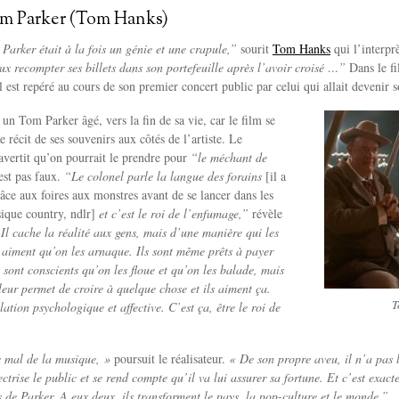
m Parker (Tom Hanks)
arker était à la fois un génie et une crapule,”
sourit
Tom Hanks
qui l’interpr
eux recompter ses billets dans son portefeuille après l’avoir croisé …”
Dans le fi
l est repéré au cours de son premier concert public par celui qui allait devenir
un Tom Parker âgé, vers la fin de sa vie, car le film se
 récit de ses souvenirs aux côtés de l’artiste. Le
vertit qu’on pourrait le prendre pour
“le méchant de
est pas faux.
“Le colonel parle la langue des forains
[il a
râce aux foires aux monstres avant de se lancer dans les
ique country, ndlr]
et c’est le roi de l’enfumage,”
révèle
Il cache la réalité aux gens, mais d’une manière qui les
 aiment qu’on les arnaque. Ils sont même prêts à payer
 sont conscients qu’on les floue et qu’on les balade, mais
 leur permet de croire à quelque chose et ils aiment ça.
T
ation psychologique et affective. C’est ça, être le roi de
s mal de la musique, »
poursuit le réalisateur.
« De son propre aveu, il n’a pas l
ctrise le public et se rend compte qu’il va lui assurer sa fortune. Et c’est exact
us de Parker. A eux deux, ils transforment le pays, la pop-culture et le monde.”