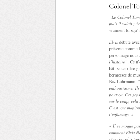
Colonel To
“Le Colonel Tom P
mais il valait mi
vraiment lorsqu’i
Elvis
débute avec 
présente comme le
personnage nous a
l’histoire”
. Ce n’
bâti sa carrière g
kermesses de mus
Baz Luhrmann.
“
enthousiasme. Ils
pour ça. Ces gens
sur le coup, cela
C’est une manipul
l’enfumage. »
« Il se moque pa
comment Elvis éle
rêves les plus fo