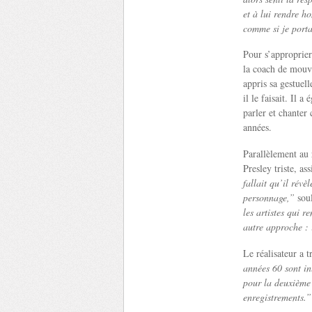
et à lui rendre h
comme si je porta
Pour s’approprier
la coach de mouve
appris sa gestuel
il le faisait. Il 
parler et chanter
années.
Parallèlement au 
Presley triste, as
fallait qu’il révè
personnage,”
sou
les artistes qui r
autre approche : i
Le réalisateur a t
années 60 sont in
pour la deuxième 
enregistrements.”