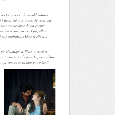
ses tournées et de ses obligations
j’avais été à sa place. Je crois que
 elle s’est occupée de lui comme
ttendait d’une femme. Puis, elle a
el elle aspirait… Même si elle n’a
 vie chaotique d’Elvis, »
renchérit
e est mariée à l’homme le plus célèbre
ant qu’épouse et en tant que mère.”