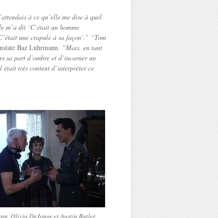
attendais à ce qu’elle me dise à quel
le m’a dit ‘C’était un homme
. C’était une crapule à sa façon’.” “Tom
nstate Baz Luhrmann.
“Mais, en tant
vers sa part d’ombre et d’incarner un
l était très content d’interpréter ce
n, Olivia DeJonge et Austin Butler