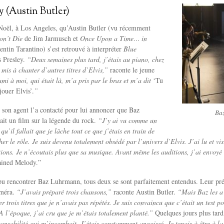
y (Austin Butler)
 Noël, à Los Angeles, qu’Austin Butler (vu récemment
on’t Die
de Jim Jarmusch et
Once Upon a Time… in
ntin Tarantino) s’est retrouvé à interpréter
Blue
 Presley.
“Deux semaines plus tard, j’étais au piano, chez
 mis à chanter d’autres titres d’Elvis,”
raconte le jeune
i à moi, qui était là, m’a pris par le bras et m’a dit
‘Tu
jouer Elvis’.
”
 son agent l’a contacté pour lui annoncer que Baz
Baz
it un film sur la légende du rock.
“J’y ai vu comme un
i qu’il fallait que je lâche tout ce que j’étais en train de
er le rôle.
Je suis devenu totalement obsédé par l’univers d’Elvis. J’ai lu et vis
ations. Je n’écoutais plus que sa musique. Avant même les auditions, j’ai envoyé
ined Melody.”
pu rencontrer Baz Luhrmann, tous deux se sont parfaitement entendus. Leur prépa
améra.
“J’avais préparé trois chansons,”
raconte Austin Butler.
“Mais Baz les a
r trois titres que je n’avais pas répétés.
Je suis convaincu que c’était un test p
 A l’époque, j’ai cru que je m’étais totalement planté.”
Quelques jours plus tard, 
sponsabilité qui m’incombait. J’étais constamment angoissé. Je tenais à être à l