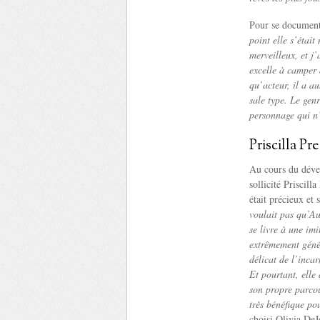
Pour se documente
point elle s’étai
merveilleux, et j
excelle à camper 
qu’acteur, il a au
sale type. Le gen
personnage qui n’
Priscilla Pr
Au cours du dév
sollicité Priscilla
était précieux et 
voulait pas qu’Au
se livre à une imi
extrêmement génér
délicat de l’incar
Et pourtant, elle 
son propre parcou
très bénéfique po
choisi Olivia DeJ