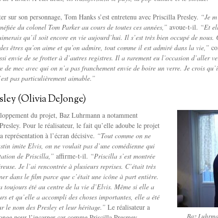
r sur son personnage, Tom Hanks s’est entretenu avec Priscilla Presley.
“Je m’
t méfiée du colonel Tom Parker au cours de toutes ces années,”
avoue-t-il.
“Et el
’aimerais qu’il soit encore en vie aujourd’hui. Il s’est très bien occupé de nous
des êtres qu’on aime et qu’on admire, tout comme il est admiré dans la vie,”
co
ssi envie de se frotter à d’autres registres. Il a rarement eu l’occasion d’aller 
re de mec avec qui on n’a pas franchement envie de boire un verre.
Je crois qu’i
est pas particulièrement aimable.”
esley (Olivia DeJonge)
eloppement du projet, Baz Luhrmann a notamment
 Presley. Pour le réalisateur, le fait qu’elle adoube le projet
sa représentation à l’écran décisive.
“Tout comme on ne
stin imite Elvis, on ne voulait pas d’une comédienne qui
tation de Priscilla,”
affirme-t-il.
“Priscilla s’est montrée
euse. Je l’ai rencontrée à plusieurs reprises. C’était très
ner dans le film parce que c’était une icône à part entière.
a toujours été au centre de la vie d’Elvis. Même si elle a
rs et qu’elle a accompli des choses importantes, elle a été
ur le nom des Presley et leur héritage.”
Le réalisateur a
Baz Luhrman
onge pour l’incarner car comme Priscilla Presmey,