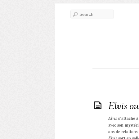
Elvis o
s’attache à
Elvis
avec son mystéri
ans de relations
sort en sall
Elvis