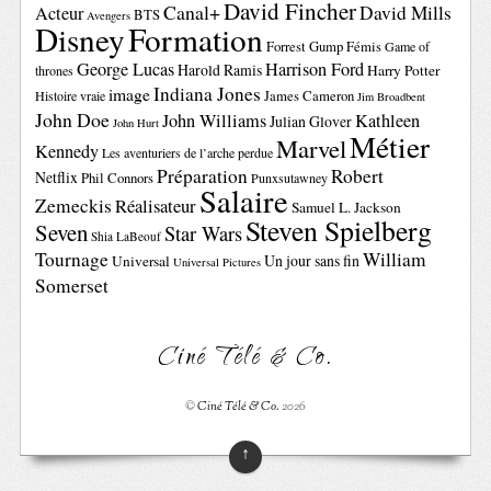
David Fincher
Canal+
David Mills
Acteur
BTS
Avengers
Disney
Formation
Forrest Gump
Fémis
Game of
George Lucas
Harrison Ford
Harold Ramis
Harry Potter
thrones
Indiana Jones
image
Histoire vraie
James Cameron
Jim Broadbent
John Doe
John Williams
Kathleen
Julian Glover
John Hurt
Métier
Marvel
Kennedy
Les aventuriers de l’arche perdue
Préparation
Robert
Netflix
Phil Connors
Punxsutawney
Salaire
Zemeckis
Réalisateur
Samuel L. Jackson
Steven Spielberg
Seven
Star Wars
Shia LaBeouf
Tournage
William
Un jour sans fin
Universal
Universal Pictures
Somerset
Ciné Télé & Co.
©
Ciné Télé & Co.
2026
↑