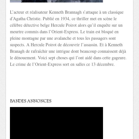
L’acteur et réalisateur Kenneth Brannagh s’attaque à un classique
d’Agatha Christie. Publié en 1934, ce thriller met en scène le
célèbre détective belge Hercule Poirot alors qu’il enquête sur un
meurtre commis dans l’Orient-Express. Le train est bloqué en
pleine montagne par une avalanche et tous les passagers sont
suspects. A Hercule Poirot de découvrir l’assassin. Et à Kenneth
Branagh de rafraîchir une intrigue dont beaucoup connaissent déjà
le dénouement. Voici sept choses qui l’ont aidé dans cette gageure.
Le crime de l’Orient-Express sort en salles ce 13 décembre.
BANDES ANNONCES