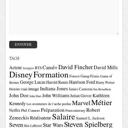
TAGS
David Fincher
Canal+
David Mills
Acteur
BTS
Avengers
Disney
Formation
Forrest Gump
Fémis
Game of
George Lucas
Harrison Ford
Harold Ramis
Harry Potter
thrones
Indiana Jones
image
Histoire vraie
James Cameron
Jim Broadbent
John Doe
John Williams
Kathleen
Julian Glover
John Hurt
Métier
Marvel
Kennedy
Les aventuriers de l’arche perdue
Préparation
Robert
Netflix
Phil Connors
Punxsutawney
Salaire
Zemeckis
Réalisateur
Samuel L. Jackson
Steven Spielberg
Seven
Star Wars
Shia LaBeouf