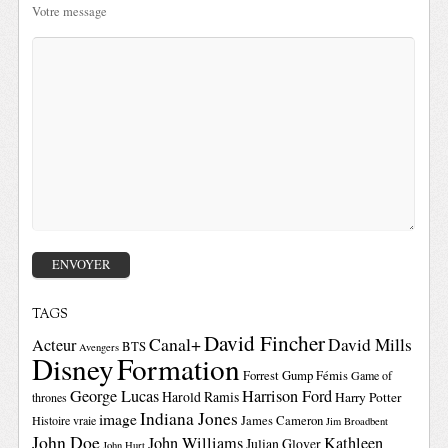
Votre message
TAGS
David Fincher
Canal+
David Mills
Acteur
BTS
Avengers
Disney
Formation
Forrest Gump
Fémis
Game of
George Lucas
Harrison Ford
Harold Ramis
Harry Potter
thrones
Indiana Jones
image
Histoire vraie
James Cameron
Jim Broadbent
John Doe
John Williams
Kathleen
Julian Glover
John Hurt