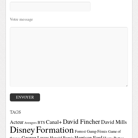
Votre message
TAGS
David Fincher
Canal+
David Mills
Acteur
BTS
Avengers
Disney
Formation
Forrest Gump
Fémis
Game of
George Lucas
Harrison Ford
Harold Ramis