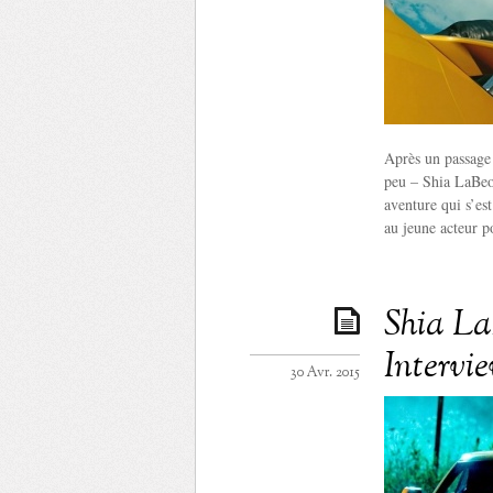
Après un passage 
peu – Shia LaBeo
aventure qui s’es
au jeune acteur p
Shia LaB
Intervi
30 Avr. 2015