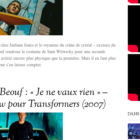
chez Indiana Jones et le royaume du crâne de cristal – excusez du
uf rendosse le costume de Sam Witwicky pour une seconde
t avérée encore plus physique que la première. Mais il en faut plus
our s’en laisser compter.
eouf : « Je ne vaux rien » –
ew pour Transformers (2007)
DANS 