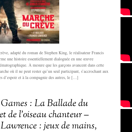
rève, adapté du roman de Stephen King, le réalisateur Francis
rme une histoire essentiellement dialoguée en une œuvre
nématographique. À mesure que les garçons avancent dans cette
rche où il ne peut rester qu’un seul participant, s’accrochant aux
les d’espoir et à la compagnie des autres, le […]
 Games : La Ballade du
et de l’oiseau chanteur –
 Lawrence : jeux de mains,