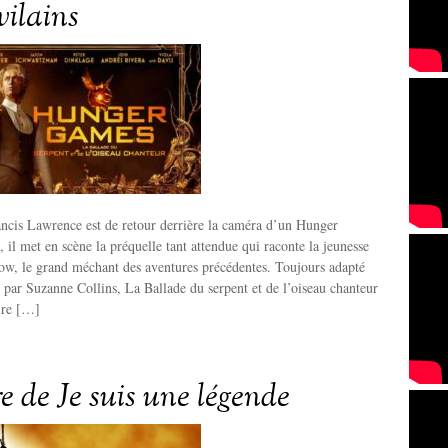
vilains
ancis Lawrence est de retour derrière la caméra d’un Hunger
, il met en scène la préquelle tant attendue qui raconte la jeunesse
ow, le grand méchant des aventures précédentes. Toujours adapté
par Suzanne Collins, La Ballade du serpent et de l’oiseau chanteur
ire […]
re de Je suis une légende