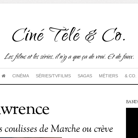
Ciné Télé & Co.
Les films et les séries, il n'y a que ça de vrai. Et de faux.
CINÉMA
SÉRIES/TVFILMS
SAGAS
MÉTIERS
& CO.
awrence
BAND
s coulisses de Marche ou crève