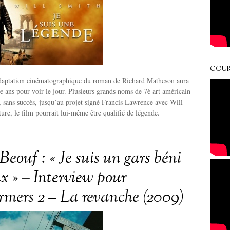
COUR
adaptation cinématographique du roman de Richard Matheson aura
e ans pour voir le jour. Plusieurs grands noms de 7è art américain
s, sans succès, jusqu’au projet signé Francis Lawrence avec Will
ure, le film pourrait lui-même être qualifié de légende.
eouf : « Je suis un gars béni
x » – Interview pour
rmers 2 – La revanche (2009)