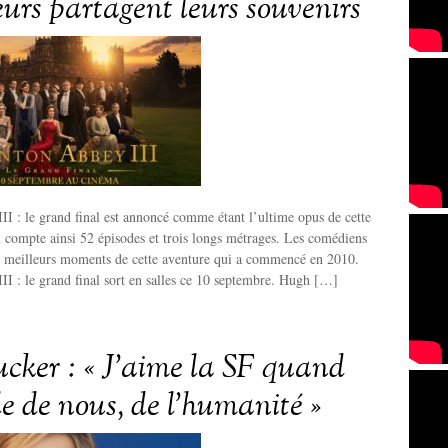
eurs partagent leurs souvenirs
 : le grand final est annoncé comme étant l’ultime opus de cette
i compte ainsi 52 épisodes et trois longs métrages. Les comédiens
es meilleurs moments de cette aventure qui a commencé en 2010.
I : le grand final sort en salles ce 10 septembre. Hugh […]
cker : « J’aime la SF quand
le de nous, de l’humanité »