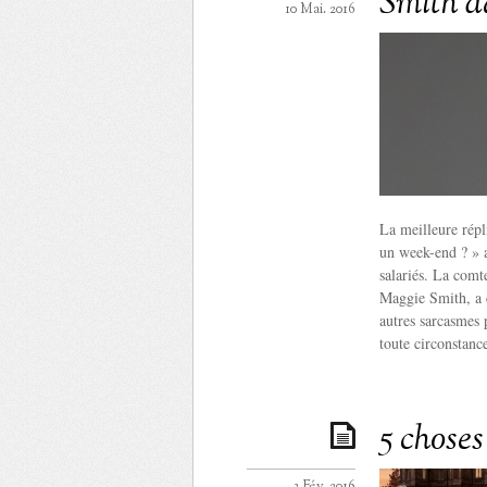
Smith 
10 Mai. 2016
La meilleure rép
un week-end ? » a
salariés. La comt
Maggie Smith, a d
autres sarcasmes p
toute circonstanc
5 chose