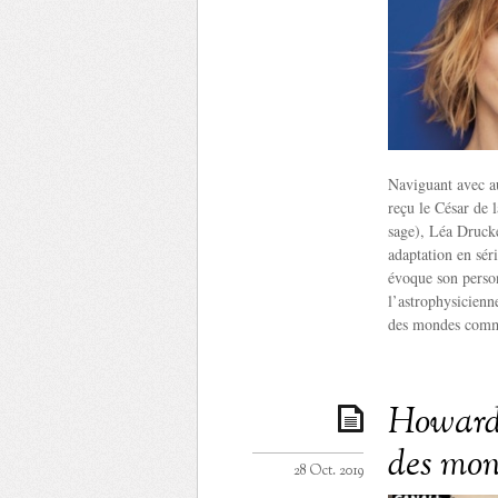
Naviguant avec au
reçu le César de 
sage), Léa Drucke
adaptation en sér
évoque son person
l’astrophysicienn
des mondes comme
Howard 
des mo
28 Oct. 2019