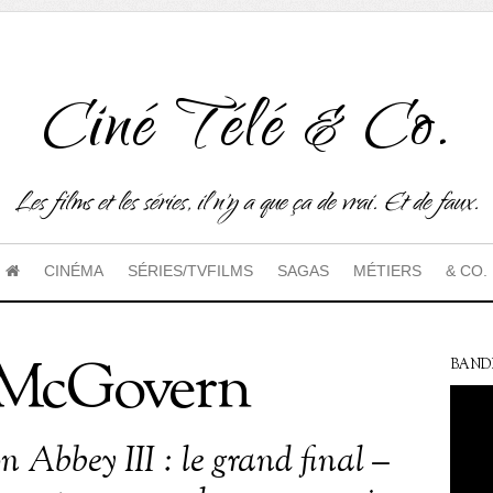
Ciné Télé & Co.
Les films et les séries, il n'y a que ça de vrai. Et de faux.
CINÉMA
SÉRIES/TVFILMS
SAGAS
MÉTIERS
& CO.
h McGovern
BAND
 Abbey III : le grand final –