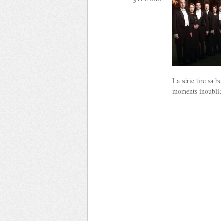
3 Fév. 2016
La série tire sa b
moments inoubliab