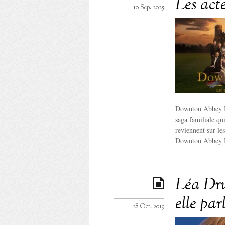
Les act
10 Sep. 2025
Downton Abbey III
saga familiale qu
reviennent sur l
Downton Abbey II
Léa Dru
elle par
28 Oct. 2019