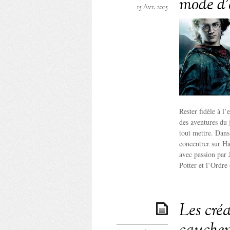
mode d’
15 Avr. 2015
Rester fidèle à l’
des aventures du 
tout mettre. Dans 
concentrer sur Har
avec passion par
Potter et l’Ordre
Les créa