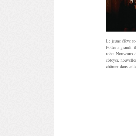
Le jeune élève so
Potter a grandi, i
robe. Nouveaux dé
côtoyer, nouvelle
chômer dans cette