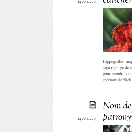
cauchem
14 Avr. 2015
Hippogriffes, mag
saga regorge de c
pour prendre vie, 
spéciaux de Nic
Nom de 
patrony
14 Avr. 2015