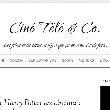
Ciné Télé & Co.
Les films et les séries, il n'y a que ça de vrai. Et de faux.
CINÉMA
SÉRIES/TVFILMS
SAGAS
MÉTIERS
& CO.
BAND
 Harry Potter au cinéma :