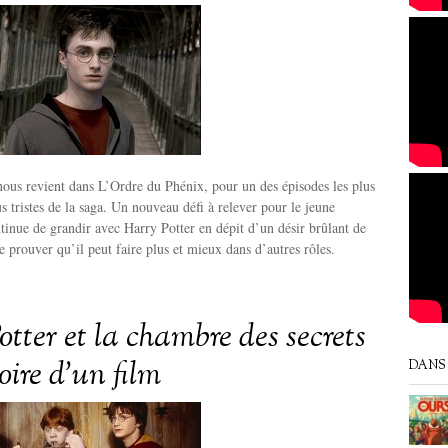
nous revient dans L’Ordre du Phénix, pour un des épisodes les plus
s tristes de la saga. Un nouveau défi à relever pour le jeune
inue de grandir avec Harry Potter en dépit d’un désir brûlant de
e prouver qu’il peut faire plus et mieux dans d’autres rôles.
tter et la chambre des secrets
toire d’un film
DANS 