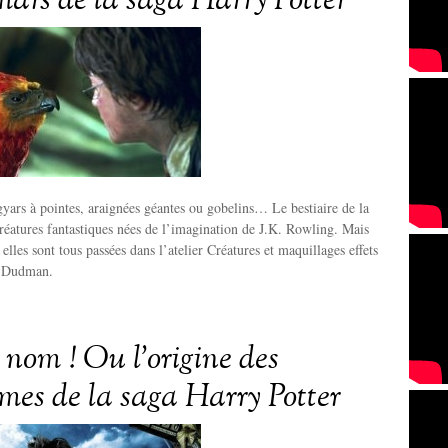
ars de la saga Harry Potter
yars à pointes, araignées géantes ou gobelins… Le bestiaire de la
réatures fantastiques nées de l’imagination de J.K. Rowling. Mais
elles sont tous passées dans l’atelier Créatures et maquillages effets
k Dudman.
nom ! Ou l’origine des
mes de la saga Harry Potter