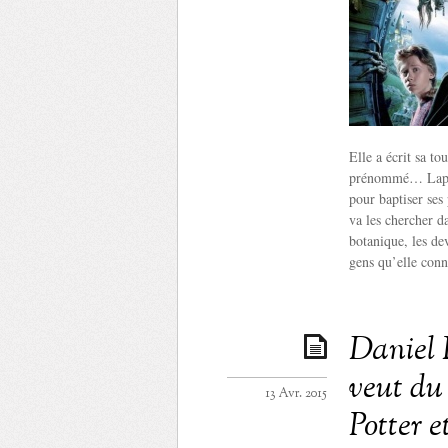
Elle a écrit sa to
prénommé… Lapin
pour baptiser ses
va les chercher da
botanique, les de
gens qu’elle con
Daniel 
veut du
13 Avr. 2015
Potter e