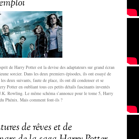
emploi
esprit de Harry Potter est la devise des adaptateurs sur grand écran
jeune sorcier. Dans les deux premiers épisodes, ils ont essayé de
les deux suivants, faute de place, ils ont dû condenser et se
ry Potter en oubliant tous ces petits détails fascinants inventés
 J.K. Rowling. Le même schéma s’annonce pour le tome 5, Harry
 du Phénix. Mais comment font-ils ?
tures de rêves et de