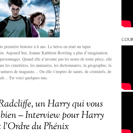
COUR
ute première histoire à 6 ans. Le héros en était un lapin
. Aujourd’hui, Joanne Kathleen Rowling a plus d’imagination
 personnages. Quand elle n’invente pas les noms de toute pièce, elle
ns les cimetières, les annuaires, les dictionnaires, la géographie, la
vantures de magasins… Ou elle s’inspire de saints, de criminels, de
naît… En voici quelques-uns.
Radcliffe, un Harry qui vous
 bien – Interview pour Harry
t l’Ordre du Phénix