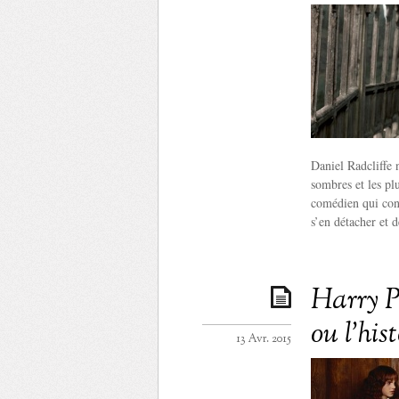
Daniel Radcliffe 
sombres et les plu
comédien qui cont
s’en détacher et d
Harry Po
ou l’his
13 Avr. 2015