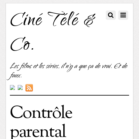
Ciné Télé &
Co.
Les films et les séries, il n'y a que ça de vrai. Et de
faux.
Contrôle
parental