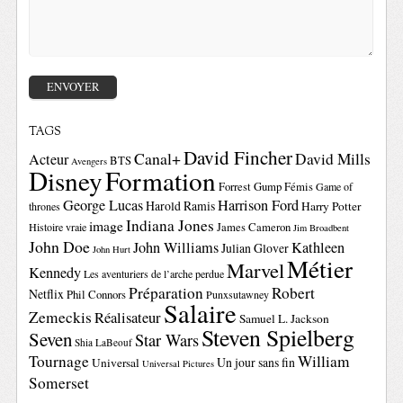
TAGS
David Fincher
Canal+
David Mills
Acteur
BTS
Avengers
Disney
Formation
Forrest Gump
Fémis
Game of
George Lucas
Harrison Ford
Harold Ramis
Harry Potter
thrones
Indiana Jones
image
Histoire vraie
James Cameron
Jim Broadbent
John Doe
John Williams
Kathleen
Julian Glover
John Hurt
Métier
Marvel
Kennedy
Les aventuriers de l’arche perdue
Préparation
Robert
Netflix
Phil Connors
Punxsutawney
Salaire
Zemeckis
Réalisateur
Samuel L. Jackson
Steven Spielberg
Seven
Star Wars
Shia LaBeouf
Tournage
William
Un jour sans fin
Universal
Universal Pictures
Somerset