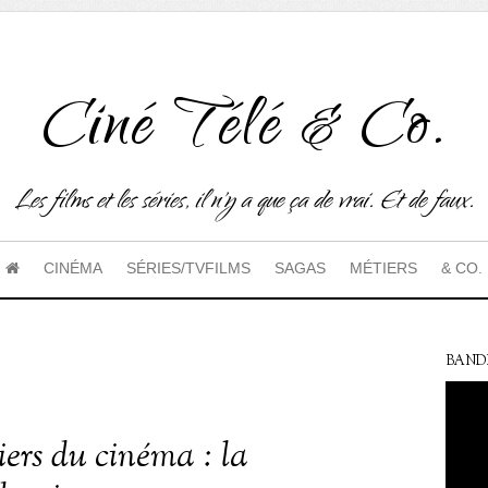
Ciné Télé & Co.
Les films et les séries, il n'y a que ça de vrai. Et de faux.
CINÉMA
SÉRIES/TVFILMS
SAGAS
MÉTIERS
& CO.
BAND
iers du cinéma : la