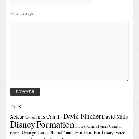
Votre message
TAGS
David Fincher
Canal+
David Mills
Acteur
BTS
Avengers
Disney
Formation
Forrest Gump
Fémis
Game of
George Lucas
Harrison Ford
Harold Ramis
Harry Potter
thrones