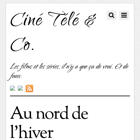
Ciné Télé &
Co.
Les films et les séries, il n'y a que ça de vrai. Et de
faux.
Au nord de
l’hiver