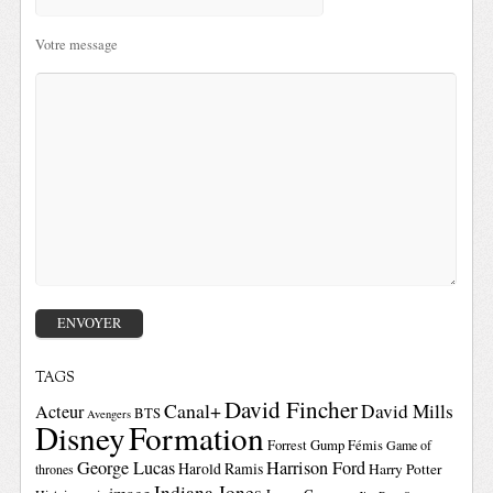
Votre message
TAGS
David Fincher
Canal+
David Mills
Acteur
BTS
Avengers
Disney
Formation
Forrest Gump
Fémis
Game of
George Lucas
Harrison Ford
Harold Ramis
Harry Potter
thrones
Indiana Jones