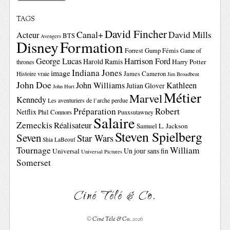
TAGS
David Fincher
Canal+
David Mills
Acteur
BTS
Avengers
Disney
Formation
Forrest Gump
Fémis
Game of
George Lucas
Harrison Ford
Harold Ramis
Harry Potter
thrones
Indiana Jones
image
Histoire vraie
James Cameron
Jim Broadbent
John Doe
John Williams
Kathleen
Julian Glover
John Hurt
Métier
Marvel
Kennedy
Les aventuriers de l’arche perdue
Préparation
Robert
Netflix
Phil Connors
Punxsutawney
Salaire
Zemeckis
Réalisateur
Samuel L. Jackson
Steven Spielberg
Seven
Star Wars
Shia LaBeouf
Tournage
William
Un jour sans fin
Universal
Universal Pictures
Somerset
Ciné Télé & Co.
©
Ciné Télé & Co.
2026