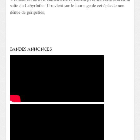
suite du Labyrinthe. Il revient sur le tournage de cet épisode non
dénué de péripéties.
BANDES ANNONCES