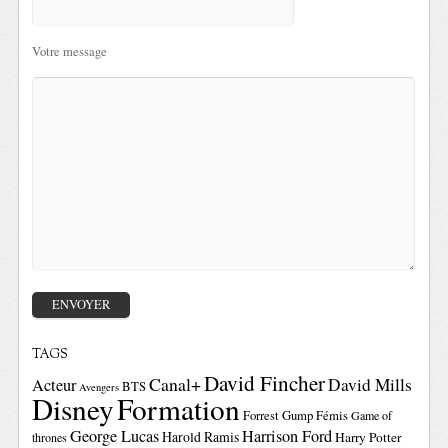
Votre message
TAGS
David Fincher
Canal+
David Mills
Acteur
BTS
Avengers
Disney
Formation
Forrest Gump
Fémis
Game of
George Lucas
Harrison Ford
Harold Ramis
Harry Potter
thrones