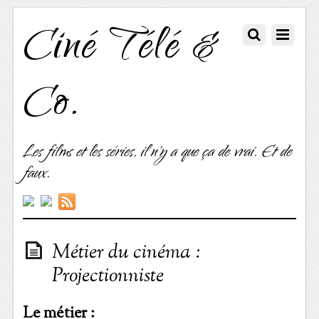
Ciné Télé &
Co.
Les films et les séries, il n'y a que ça de vrai. Et de
faux.
Métier du cinéma :
Projectionniste
Le métier :