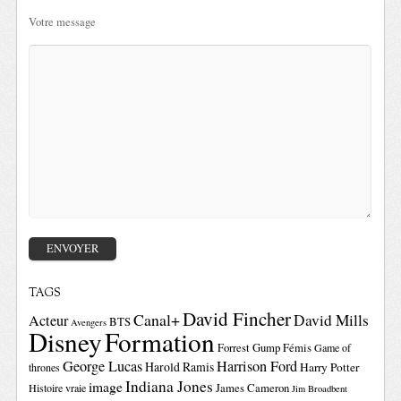
Votre message
TAGS
David Fincher
Canal+
David Mills
Acteur
BTS
Avengers
Disney
Formation
Forrest Gump
Fémis
Game of
George Lucas
Harrison Ford
Harold Ramis
Harry Potter
thrones
Indiana Jones
image
Histoire vraie
James Cameron
Jim Broadbent