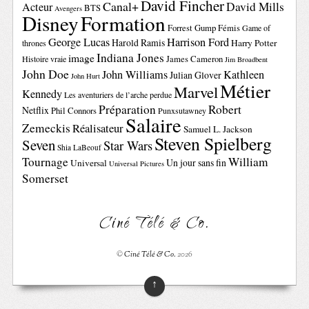
David Fincher
Canal+
David Mills
Acteur
BTS
Avengers
Disney
Formation
Forrest Gump
Fémis
Game of
George Lucas
Harrison Ford
Harold Ramis
Harry Potter
thrones
Indiana Jones
image
Histoire vraie
James Cameron
Jim Broadbent
John Doe
John Williams
Kathleen
Julian Glover
John Hurt
Métier
Marvel
Kennedy
Les aventuriers de l’arche perdue
Préparation
Robert
Netflix
Phil Connors
Punxsutawney
Salaire
Zemeckis
Réalisateur
Samuel L. Jackson
Steven Spielberg
Seven
Star Wars
Shia LaBeouf
Tournage
William
Un jour sans fin
Universal
Universal Pictures
Somerset
Ciné Télé & Co.
©
Ciné Télé & Co.
2026
↑