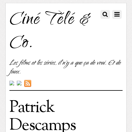
Ciné Télé &
Co.
Les films et les séries, il n'y a que ça de vrai. Et de
faux.
Patrick
Descamps