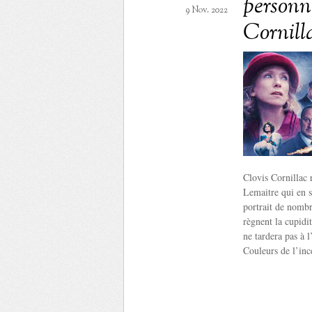
personn
9 Nov. 2022
Cornill
Clovis Cornillac 
Lemaitre qui en si
portrait de nomb
règnent la cupidi
ne tardera pas à 
Couleurs de l’in