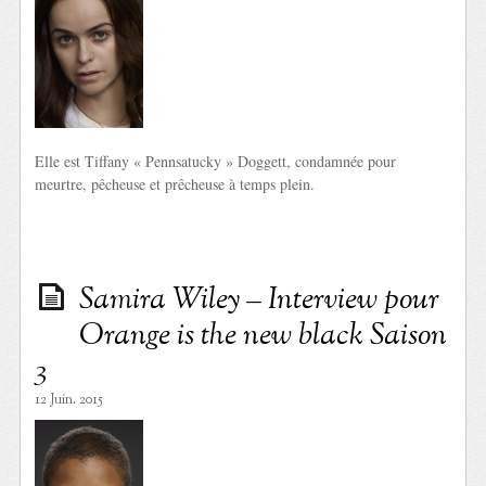
Elle est Tiffany « Pennsatucky » Doggett, condamnée pour
meurtre, pêcheuse et prêcheuse à temps plein.
Samira Wiley – Interview pour
Orange is the new black Saison
3
12 Juin. 2015