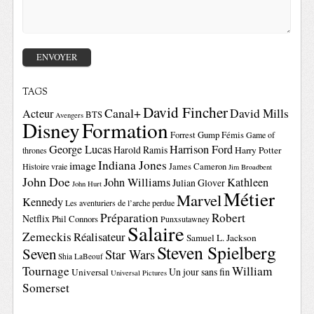
TAGS
David Fincher
Canal+
David Mills
Acteur
BTS
Avengers
Disney
Formation
Forrest Gump
Fémis
Game of
George Lucas
Harrison Ford
Harold Ramis
Harry Potter
thrones
Indiana Jones
image
Histoire vraie
James Cameron
Jim Broadbent
John Doe
John Williams
Kathleen
Julian Glover
John Hurt
Métier
Marvel
Kennedy
Les aventuriers de l’arche perdue
Préparation
Robert
Netflix
Phil Connors
Punxsutawney
Salaire
Zemeckis
Réalisateur
Samuel L. Jackson
Steven Spielberg
Seven
Star Wars
Shia LaBeouf
Tournage
William
Un jour sans fin
Universal
Universal Pictures
Somerset