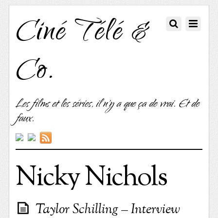
Ciné Télé &
Co.
Les films et les séries, il n'y a que ça de vrai. Et de
faux.
Nicky Nichols
Taylor Schilling – Interview