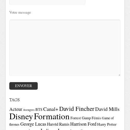
Votre message
TAGS
David Fincher
Canal+
David Mills
Acteur
BTS
Avengers
Disney
Formation
Forrest Gump
Fémis
Game of
George Lucas
Harrison Ford
Harold Ramis
Harry Potter
thrones