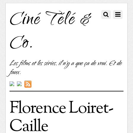
Ciné Télé &
Co.
Les films et les séries, il n'y a que ça de vrai. Et de
faux.
Florence Loiret-
Caille