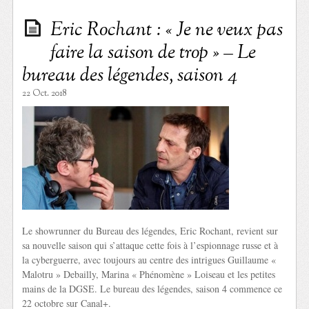
Eric Rochant : « Je ne veux pas
faire la saison de trop » – Le
bureau des légendes, saison 4
22 Oct. 2018
Le showrunner du Bureau des légendes, Eric Rochant, revient sur
sa nouvelle saison qui s’attaque cette fois à l’espionnage russe et à
la cyberguerre, avec toujours au centre des intrigues Guillaume «
Malotru » Debailly, Marina « Phénomène » Loiseau et les petites
mains de la DGSE. Le bureau des légendes, saison 4 commence ce
22 octobre sur Canal+.