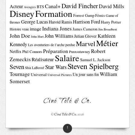
David Fincher
Canal+
David Mills
Acteur
BTS
Avengers
Disney
Formation
Forrest Gump
Fémis
Game of
George Lucas
Harrison Ford
Harold Ramis
Harry Potter
thrones
Indiana Jones
image
Histoire vraie
James Cameron
Jim Broadbent
John Doe
John Williams
Kathleen
Julian Glover
John Hurt
Métier
Marvel
Kennedy
Les aventuriers de l’arche perdue
Préparation
Robert
Netflix
Phil Connors
Punxsutawney
Salaire
Zemeckis
Réalisateur
Samuel L. Jackson
Steven Spielberg
Seven
Star Wars
Shia LaBeouf
Tournage
William
Un jour sans fin
Universal
Universal Pictures
Somerset
Ciné Télé & Co.
©
Ciné Télé & Co.
2026
↑