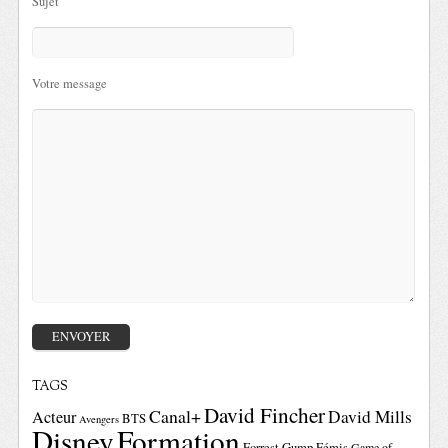
Sujet
Votre message
TAGS
David Fincher
Canal+
David Mills
Acteur
BTS
Avengers
Disney
Formation
Forrest Gump
Fémis
Game of