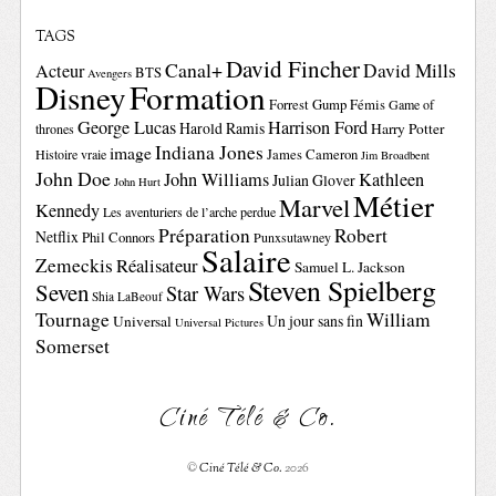
TAGS
David Fincher
Canal+
David Mills
Acteur
BTS
Avengers
Disney
Formation
Forrest Gump
Fémis
Game of
George Lucas
Harrison Ford
Harold Ramis
Harry Potter
thrones
Indiana Jones
image
Histoire vraie
James Cameron
Jim Broadbent
John Doe
John Williams
Kathleen
Julian Glover
John Hurt
Métier
Marvel
Kennedy
Les aventuriers de l’arche perdue
Préparation
Robert
Netflix
Phil Connors
Punxsutawney
Salaire
Zemeckis
Réalisateur
Samuel L. Jackson
Steven Spielberg
Seven
Star Wars
Shia LaBeouf
Tournage
William
Un jour sans fin
Universal
Universal Pictures
Somerset
Ciné Télé & Co.
©
Ciné Télé & Co.
2026