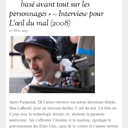
basé avant tout sur les
personnages » – Interview pour
L’œil du mal (2008)
17 Nov. 2015
Après Paranoïak, DJ Caruso retrouve son acteur désormais fétiche,
Shia LaBeouf, pour un nouveau thriller, L’œil du mal. Un film où
il joue avec la technologie dernier cri, alimente la paranoïa
américaine, fait s’affronter l’homme et la machine, égratigne le
gouvernement des Etats-Unis, casse de la voiture et s’amuse surtout