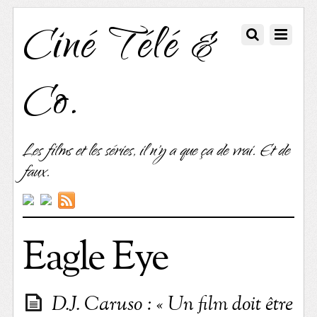
Ciné Télé &
Co.
Les films et les séries, il n'y a que ça de vrai. Et de
faux.
Eagle Eye
D.J. Caruso : « Un film doit être