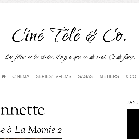
Ciné Télé & Co.
Les films et les séries, il n'y a que ça de vrai. Et de faux.
CINÉMA
SÉRIES/TVFILMS
SAGAS
MÉTIERS
& CO.
annette
BAND
ue à La Momie 2