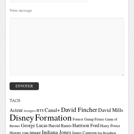
Votre message
TAGS
David Fincher
Canal+
David Mills
Acteur
BTS
Avengers
Disney
Formation
Forrest Gump
Fémis
Game of
George Lucas
Harrison Ford
Harold Ramis
Harry Potter
thrones
Indiana Jones
image
Histoire vraie
James Cameron
Jim Broadbent