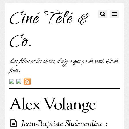
Ciné Télé &
Co.
Les films et les séries, il n'y a que ça de vrai. Et de
faux.
Alex Volange
Jean-Baptiste Shelmerdine :