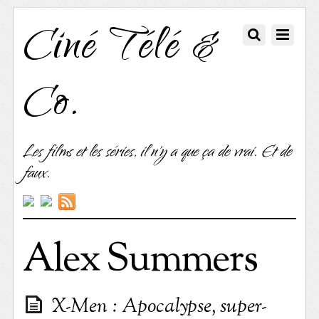
Ciné Télé &
Co.
Les films et les séries, il n'y a que ça de vrai. Et de
faux.
Alex Summers
X-Men : Apocalypse, super-