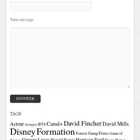
Votre message
TAGS
David Fincher
Canal+
David Mills
Acteur
BTS
Avengers
Disney
Formation
Forrest Gump
Fémis
Game of
George Lucas
Harrison Ford
Harold Ramis