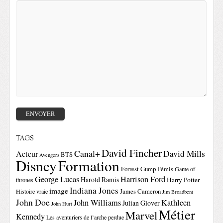
TAGS
David Fincher
Canal+
David Mills
Acteur
BTS
Avengers
Disney
Formation
Forrest Gump
Fémis
Game of
George Lucas
Harrison Ford
Harold Ramis
Harry Potter
thrones
Indiana Jones
image
Histoire vraie
James Cameron
Jim Broadbent
John Doe
John Williams
Kathleen
Julian Glover
John Hurt
Métier
Marvel
Kennedy
Les aventuriers de l’arche perdue