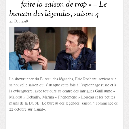
faire la saison de trop » – Le
bureau des légendes, saison 4
22 Oct. 2018
Le showrunner du Bureau des légendes, Eric Rochant, revient sur
sa nouvelle saison qui s’attaque cette fois à l’espionnage russe et à
la cyberguerre, avec toujours au centre des intrigues Guillaume «
Malotru » Debailly, Marina « Phénomène » Loiseau et les petites
mains de la DGSE. Le bureau des légendes, saison 4 commence ce
22 octobre sur Canal+.