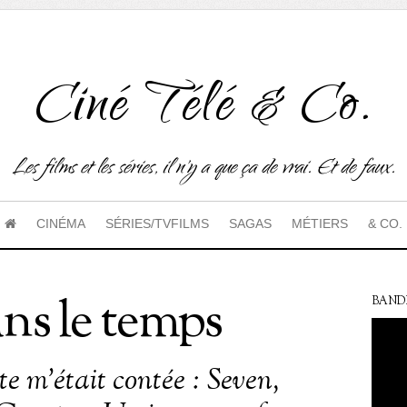
Ciné Télé & Co.
Les films et les séries, il n'y a que ça de vrai. Et de faux.
CINÉMA
SÉRIES/TVFILMS
SAGAS
MÉTIERS
& CO.
ns le temps
BAND
ite m’était contée : Seven,