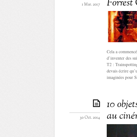
Forrest
1 Mar. 2017
Cela a commencé 
d’inventer des su
T2 : Trainspotting
devais écrire qu’u
imaginées pour S
10 obje
au cin
30 Oct. 2014