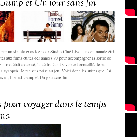
 Gump et Un jour sans fin
par un simple exercice pour Studio Ciné Live. La commande était
ites aux films cultes des années 90 pour accompagner la sortie de
. Tout était autorisé, le délire étant vivement conseillé. Je ne
n synopsis. Je me suis prise au jeu. Voici donc les suites que j’ai
even, Forrest Gump et Un jour sans fin.
ts pour voyager dans le temps
éma