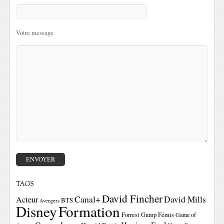
Votre message
TAGS
David Fincher
Canal+
David Mills
Acteur
BTS
Avengers
Disney
Formation
Forrest Gump
Fémis
Game of