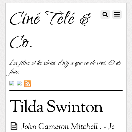
Ciné Télé &
Co.
Les films et les séries, il n'y a que ça de vrai. Et de
faux.
Tilda Swinton
John Cameron Mitchell : « Je