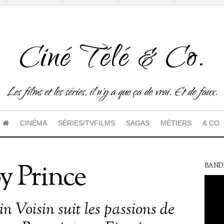
Ciné Télé & Co.
Les films et les séries, il n'y a que ça de vrai. Et de faux.
CINÉMA
SÉRIES/TVFILMS
SAGAS
MÉTIERS
& CO.
y Prince
BAND
n Voisin suit les passions de