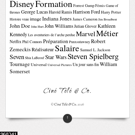
Disney
Formation
Forrest Gump
Fémis
Game of
George Lucas
Harrison Ford
Harold Ramis
Harry Potter
thrones
Indiana Jones
image
Histoire vraie
James Cameron
Jim Broadbent
John Doe
John Williams
Kathleen
Julian Glover
John Hurt
Métier
Marvel
Kennedy
Les aventuriers de l’arche perdue
Préparation
Robert
Netflix
Phil Connors
Punxsutawney
Salaire
Zemeckis
Réalisateur
Samuel L. Jackson
Steven Spielberg
Seven
Star Wars
Shia LaBeouf
Tournage
William
Un jour sans fin
Universal
Universal Pictures
Somerset
Ciné Télé & Co.
©
Ciné Télé & Co.
2026
↑