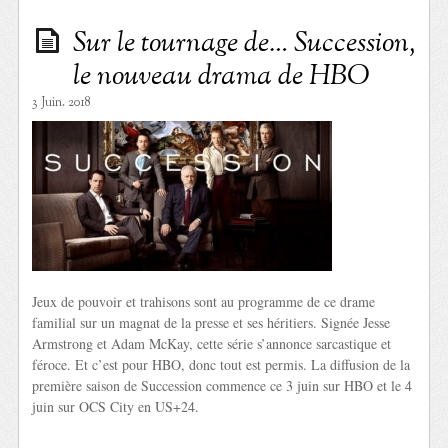
Sur le tournage de… Succession,
le nouveau drama de HBO
3 Juin. 2018
Jeux de pouvoir et trahisons sont au programme de ce drame
familial sur un magnat de la presse et ses héritiers. Signée Jesse
Armstrong et Adam McKay, cette série s’annonce sarcastique et
féroce. Et c’est pour HBO, donc tout est permis. La diffusion de la
première saison de Succession commence ce 3 juin sur HBO et le 4
juin sur OCS City en US+24.