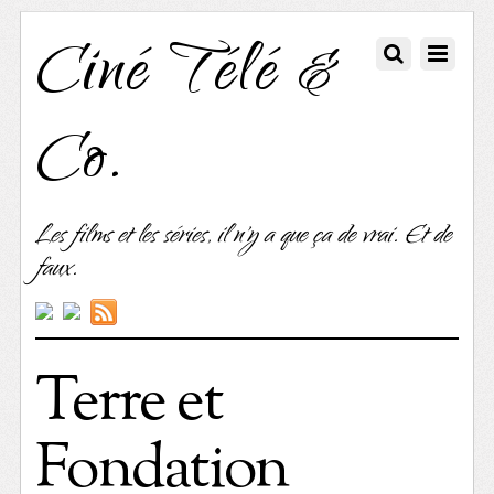
Ciné Télé &
Co.
Les films et les séries, il n'y a que ça de vrai. Et de
faux.
Terre et
Fondation