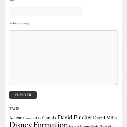
Votre message
TAGS
David Fincher
Canal+
David Mills
Acteur
BTS
Avengers
Disney
Formation
Forrest Gump
Fémis
Game of