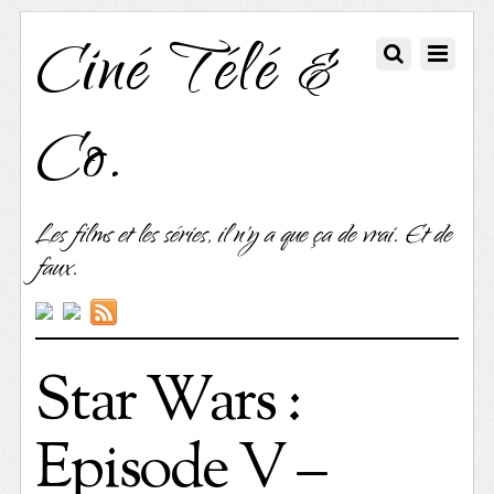
Ciné Télé &
Co.
Les films et les séries, il n'y a que ça de vrai. Et de
faux.
Star Wars :
Episode V –