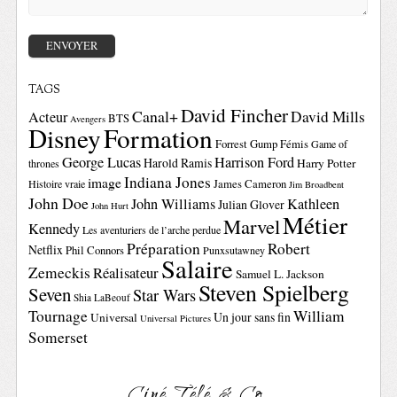
TAGS
David Fincher
Canal+
David Mills
Acteur
BTS
Avengers
Disney
Formation
Forrest Gump
Fémis
Game of
George Lucas
Harrison Ford
Harold Ramis
Harry Potter
thrones
Indiana Jones
image
Histoire vraie
James Cameron
Jim Broadbent
John Doe
John Williams
Kathleen
Julian Glover
John Hurt
Métier
Marvel
Kennedy
Les aventuriers de l’arche perdue
Préparation
Robert
Netflix
Phil Connors
Punxsutawney
Salaire
Zemeckis
Réalisateur
Samuel L. Jackson
Steven Spielberg
Seven
Star Wars
Shia LaBeouf
Tournage
William
Un jour sans fin
Universal
Universal Pictures
Somerset