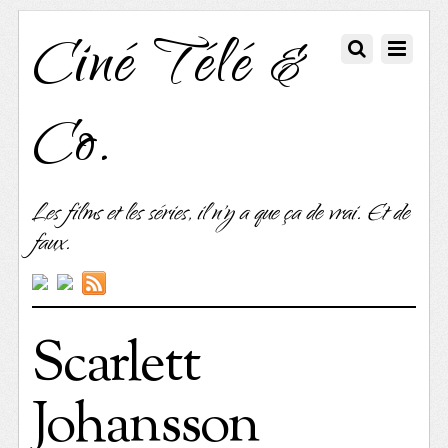
Ciné Télé &
Co.
Les films et les séries, il n'y a que ça de vrai. Et de
faux.
Scarlett
Johansson