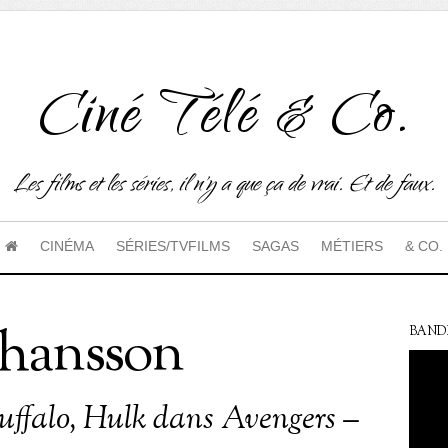
Ciné Télé & Co.
Les films et les séries, il n'y a que ça de vrai. Et de faux.
CINÉMA
SÉRIES/TVFILMS
SAGAS
MÉTIERS
& CO.
Johansson
BAND
ffalo, Hulk dans Avengers –