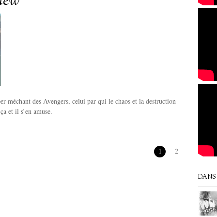
view
per-méchant des Avengers, celui par qui le chaos et la destruction
 ça et il s’en amuse.
1
2
DANS 