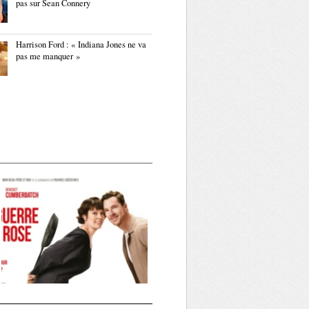
pas sur Sean Connery
Harrison Ford : « Indiana Jones ne va
pas me manquer »