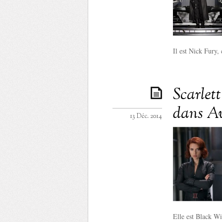
Il est Nick Fury, 
Scarlet
dans Av
13 Déc. 2014
Elle est Black W