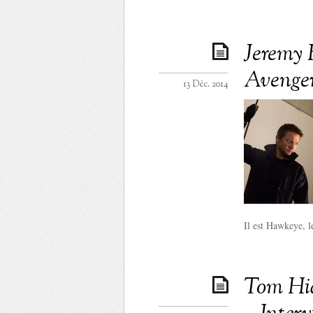
Jeremy 
Avenger
13 Déc. 2014
Il est Hawkeye, le
Tom Hid