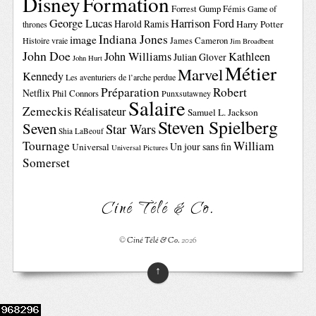
Disney
Formation
Forrest Gump
Fémis
Game of
George Lucas
Harrison Ford
Harold Ramis
Harry Potter
thrones
Indiana Jones
image
Histoire vraie
James Cameron
Jim Broadbent
John Doe
John Williams
Kathleen
Julian Glover
John Hurt
Métier
Marvel
Kennedy
Les aventuriers de l’arche perdue
Préparation
Robert
Netflix
Phil Connors
Punxsutawney
Salaire
Zemeckis
Réalisateur
Samuel L. Jackson
Steven Spielberg
Seven
Star Wars
Shia LaBeouf
Tournage
William
Un jour sans fin
Universal
Universal Pictures
Somerset
Ciné Télé & Co.
©
Ciné Télé & Co.
2026
↑