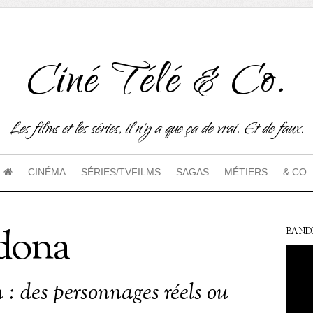
Ciné Télé & Co.
Les films et les séries, il n'y a que ça de vrai. Et de faux.
CINÉMA
SÉRIES/TVFILMS
SAGAS
MÉTIERS
& CO.
dona
BAND
 : des personnages réels ou