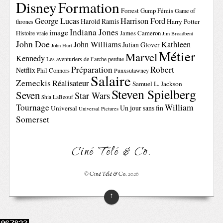
Disney
Formation
Forrest Gump
Fémis
Game of
George Lucas
Harrison Ford
Harold Ramis
Harry Potter
thrones
Indiana Jones
image
Histoire vraie
James Cameron
Jim Broadbent
John Doe
John Williams
Kathleen
Julian Glover
John Hurt
Métier
Marvel
Kennedy
Les aventuriers de l’arche perdue
Préparation
Robert
Netflix
Phil Connors
Punxsutawney
Salaire
Zemeckis
Réalisateur
Samuel L. Jackson
Steven Spielberg
Seven
Star Wars
Shia LaBeouf
Tournage
William
Un jour sans fin
Universal
Universal Pictures
Somerset
Ciné Télé & Co.
©
Ciné Télé & Co.
2026
↑