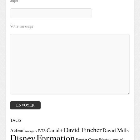
Sujet
Votre message
TAGS
David Fincher
Canal+
David Mills
Acteur
BTS
Avengers
Disney
Formation
Forrest Gump
Fémis
Game of