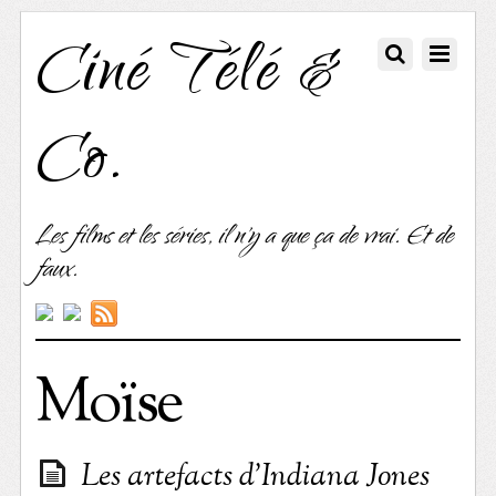
Ciné Télé &
Co.
Les films et les séries, il n'y a que ça de vrai. Et de
faux.
Moïse
Les artefacts d’Indiana Jones