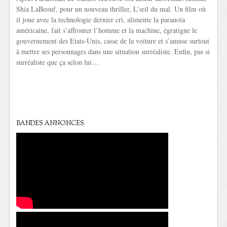
Shia LaBeouf, pour un nouveau thriller, L’œil du mal. Un film où
il joue avec la technologie dernier cri, alimente la paranoïa
américaine, fait s’affronter l’homme et la machine, égratigne le
gouvernement des Etats-Unis, casse de la voiture et s’amuse surtout
à mettre ses personnages dans une situation surréaliste. Enfin, pas si
surréaliste que ça selon lui…
BANDES ANNONCES