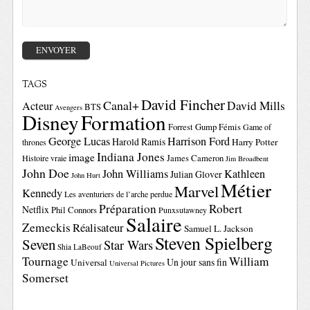
TAGS
David Fincher
Canal+
David Mills
Acteur
BTS
Avengers
Disney
Formation
Forrest Gump
Fémis
Game of
George Lucas
Harrison Ford
Harold Ramis
Harry Potter
thrones
Indiana Jones
image
Histoire vraie
James Cameron
Jim Broadbent
John Doe
John Williams
Kathleen
Julian Glover
John Hurt
Métier
Marvel
Kennedy
Les aventuriers de l’arche perdue
Préparation
Robert
Netflix
Phil Connors
Punxsutawney
Salaire
Zemeckis
Réalisateur
Samuel L. Jackson
Steven Spielberg
Seven
Star Wars
Shia LaBeouf
Tournage
William
Un jour sans fin
Universal
Universal Pictures
Somerset