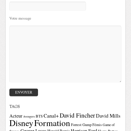
Votre message
TAGS
David Fincher
Canal+
David Mills
Acteur
BTS
Avengers
Disney
Formation
Forrest Gump
Fémis
Game of
George Lucas
Harrison Ford
Harold Ramis