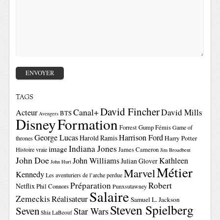
TAGS
David Fincher
Canal+
David Mills
Acteur
BTS
Avengers
Disney
Formation
Forrest Gump
Fémis
Game of
George Lucas
Harrison Ford
Harold Ramis
Harry Potter
thrones
Indiana Jones
image
Histoire vraie
James Cameron
Jim Broadbent
John Doe
John Williams
Kathleen
Julian Glover
John Hurt
Métier
Marvel
Kennedy
Les aventuriers de l’arche perdue
Préparation
Robert
Netflix
Phil Connors
Punxsutawney
Salaire
Zemeckis
Réalisateur
Samuel L. Jackson
Steven Spielberg
Seven
Star Wars
Shia LaBeouf