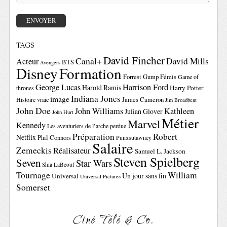
TAGS
David Fincher
Canal+
David Mills
Acteur
BTS
Avengers
Disney
Formation
Forrest Gump
Fémis
Game of
George Lucas
Harrison Ford
Harold Ramis
Harry Potter
thrones
Indiana Jones
image
Histoire vraie
James Cameron
Jim Broadbent
John Doe
John Williams
Kathleen
Julian Glover
John Hurt
Métier
Marvel
Kennedy
Les aventuriers de l’arche perdue
Préparation
Robert
Netflix
Phil Connors
Punxsutawney
Salaire
Zemeckis
Réalisateur
Samuel L. Jackson
Steven Spielberg
Seven
Star Wars
Shia LaBeouf
Tournage
William
Un jour sans fin
Universal
Universal Pictures
Somerset
Ciné Télé & Co.