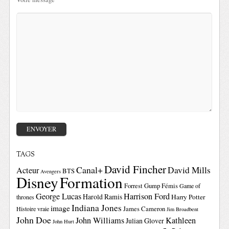
TAGS
David Fincher
Canal+
David Mills
Acteur
BTS
Avengers
Disney
Formation
Forrest Gump
Fémis
Game of
George Lucas
Harrison Ford
Harold Ramis
Harry Potter
thrones
Indiana Jones
image
Histoire vraie
James Cameron
Jim Broadbent
John Doe
John Williams
Kathleen
Julian Glover
John Hurt