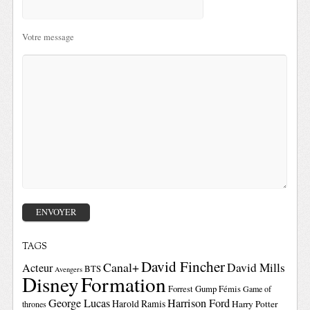
Votre message
TAGS
David Fincher
Canal+
David Mills
Acteur
BTS
Avengers
Disney
Formation
Forrest Gump
Fémis
Game of
George Lucas
Harrison Ford
Harold Ramis
Harry Potter
thrones