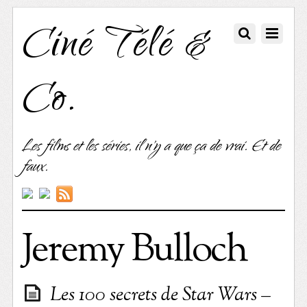
Ciné Télé &
Co.
Les films et les séries, il n'y a que ça de vrai. Et de
faux.
Jeremy Bulloch
Les 100 secrets de Star Wars –