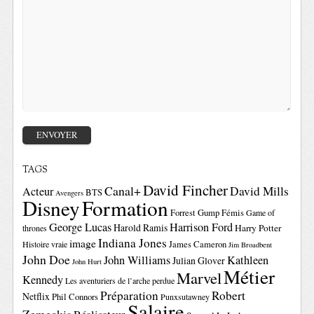
TAGS
David Fincher
Canal+
David Mills
Acteur
BTS
Avengers
Disney
Formation
Forrest Gump
Fémis
Game of
George Lucas
Harrison Ford
Harold Ramis
Harry Potter
thrones
Indiana Jones
image
Histoire vraie
James Cameron
Jim Broadbent
John Doe
John Williams
Kathleen
Julian Glover
John Hurt
Métier
Marvel
Kennedy
Les aventuriers de l’arche perdue
Préparation
Robert
Netflix
Phil Connors
Punxsutawney
Salaire