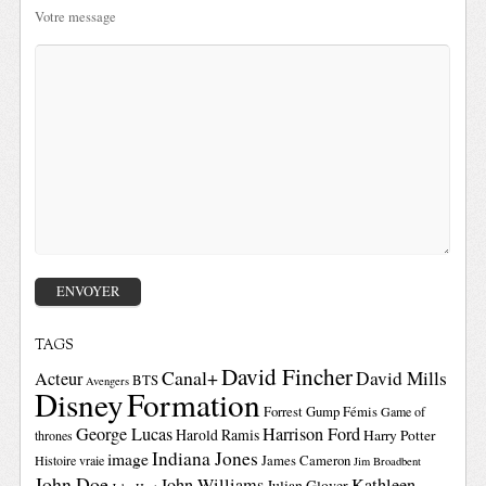
Votre message
TAGS
David Fincher
Canal+
David Mills
Acteur
BTS
Avengers
Disney
Formation
Forrest Gump
Fémis
Game of
George Lucas
Harrison Ford
Harold Ramis
Harry Potter
thrones
Indiana Jones
image
Histoire vraie
James Cameron
Jim Broadbent
John Doe
John Williams
Kathleen
Julian Glover